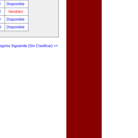
!
Disponible
!
Vendido!
!
Disponible
00
Disponible
egoria Siguiente (Sin Clasificar) >>