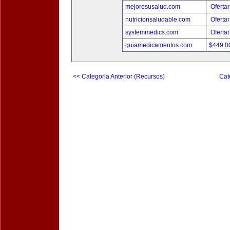
mejoresusalud.com
Ofertar
nutricionsaludable.com
Ofertar
systemmedics.com
Ofertar
guiamedicamentos.com
$449.
<< Categoria Anterior (Recursos)
Cat