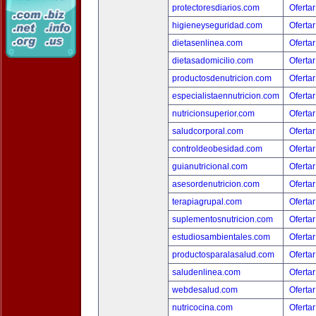
protectoresdiarios.com
Ofertar
higieneyseguridad.com
Ofertar
dietasenlinea.com
Ofertar
dietasadomicilio.com
Ofertar
productosdenutricion.com
Ofertar
especialistaennutricion.com
Ofertar
nutricionsuperior.com
Ofertar
saludcorporal.com
Ofertar
controldeobesidad.com
Ofertar
guianutricional.com
Ofertar
asesordenutricion.com
Ofertar
terapiagrupal.com
Ofertar
suplementosnutricion.com
Ofertar
estudiosambientales.com
Ofertar
productosparalasalud.com
Ofertar
saludenlinea.com
Ofertar
webdesalud.com
Ofertar
nutricocina.com
Ofertar