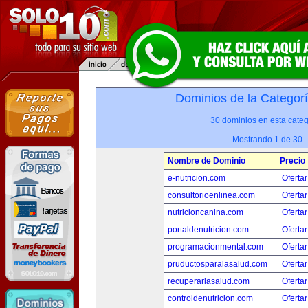
Dominios de la Categor
30 dominios en esta categ
Mostrando 1 de 30
Nombre de Dominio
Precio
e-nutricion.com
Ofertar
consultorioenlinea.com
Ofertar
nutricioncanina.com
Ofertar
portaldenutricion.com
Ofertar
programacionmental.com
Ofertar
pruductosparalasalud.com
Ofertar
recuperarlasalud.com
Ofertar
controldenutricion.com
Ofertar