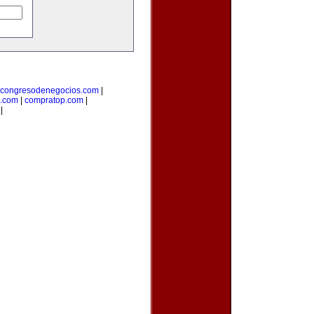
congresodenegocios.com
|
l.com
|
compratop.com
|
|