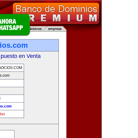
ios.com
 puesto en Venta
OCIOS.COM
s.com
!
os.com
tas