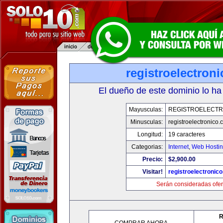
registroelectron
El dueño de este dominio lo ha
Mayusculas:
REGISTROELECTR
Minusculas:
registroelectronico
Longitud:
19 caracteres
Categorias:
Internet
,
Web Hostin
Precio:
$2,900.00
Visitar!
registroelectronic
Serán consideradas ofer
R