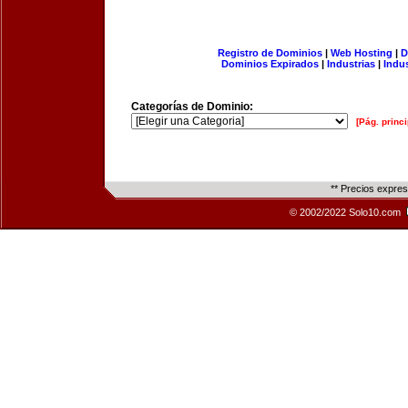
Registro de Dominios
|
Web Hosting
|
D
Dominios Expirados
|
Industrias
|
Indu
Categorías de Dominio:
[Pág. princi
** Precios expre
© 2002/2022 Solo10.com