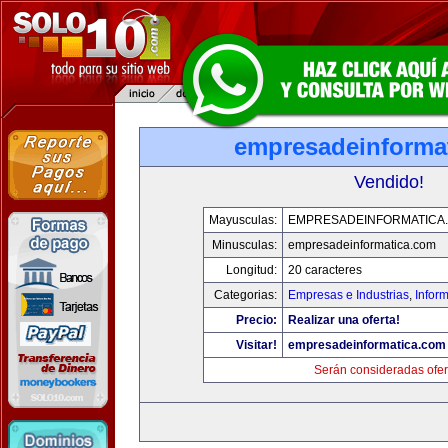
empresadeinforma
Vendido!
Mayusculas:
EMPRESADEINFORMATICA
Minusculas:
empresadeinformatica.com
Longitud:
20 caracteres
Categorias:
Empresas e Industrias
,
Infor
Precio:
Realizar una oferta!
Visitar!
empresadeinformatica.com
Serán consideradas ofer