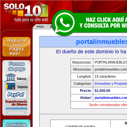
portalinmueble
El dueño de este dominio lo ha
Mayusculas:
PORTALINMUEBLE
Minusculas:
portalinmuebles.com
Longitud:
15 caracteres
Categorias:
Inmuebles y Propie
Precio:
$1,500.00
Visitar!
portalinmuebles.co
Serán consideradas ofer
R