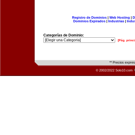
Registro de Dominios
|
Web Hosting
|
D
Dominios Expirados
|
Industrias
|
Indu
Categorías de Dominio:
[Pág. princi
** Precios expre
© 2002/2022 Solo10.com