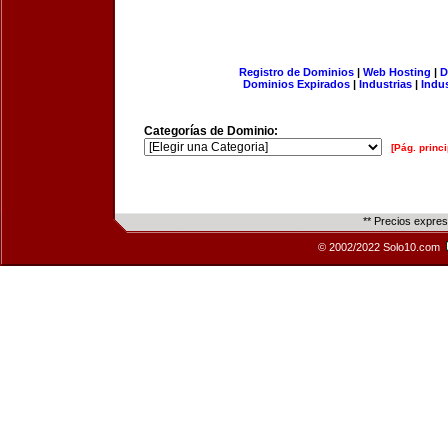
Registro de Dominios
|
Web Hosting
|
D
Dominios Expirados
|
Industrias
|
Indu
Categorías de Dominio:
[Pág. princi
** Precios expre
© 2002/2022 Solo10.com