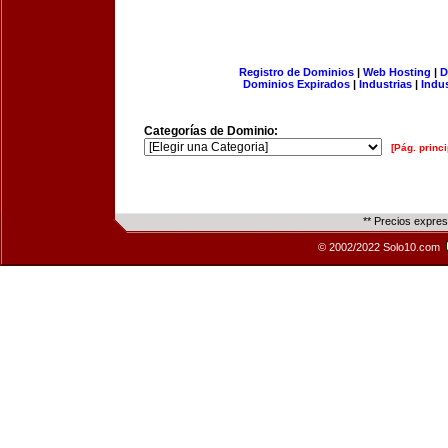
Registro de Dominios
|
Web Hosting
|
D
Dominios Expirados
|
Industrias
|
Indu
Categorías de Dominio:
[Pág. princi
** Precios expre
© 2002/2022 Solo10.com