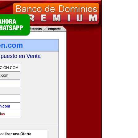
on.com
 puesto en Venta
CION.COM
n.com
n.com
tas
ealizar una Oferta