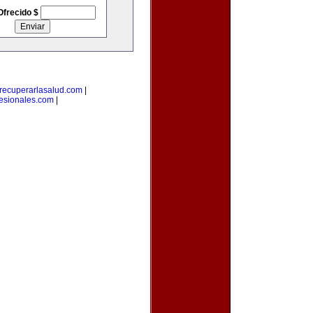
Ofrecido $
recuperarlasalud.com
|
fesionales.com
|