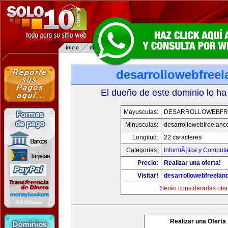
desarrollowebfree
El dueño de este dominio lo ha
Mayusculas:
DESARROLLOWEBFR
Minusculas:
desarrollowebfreelanc
Longitud:
22 caracteres
Categorias:
InformÃ¡tica y Computa
Precio:
Realizar una oferta!
Visitar!
desarrollowebfreelan
Serán consideradas ofer
Realizar una Oferta