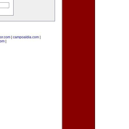
ior.com
|
campoaldia.com
|
com
|