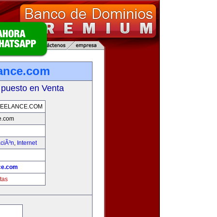
lance.com
 puesto en Venta
EELANCE.COM
e.com
ciÃ³n
,
Internet
ce.com
tas