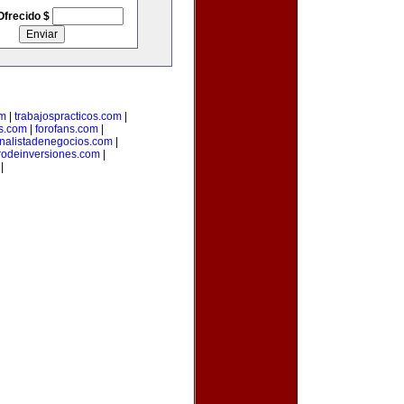
Ofrecido $
om
|
trabajospracticos.com
|
s.com
|
forofans.com
|
nalistadenegocios.com
|
rodeinversiones.com
|
|