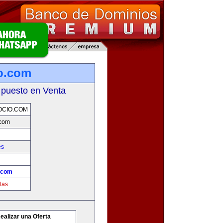
o.com
 puesto en Venta
OCIO.COM
.com
es
.com
tas
ealizar una Oferta