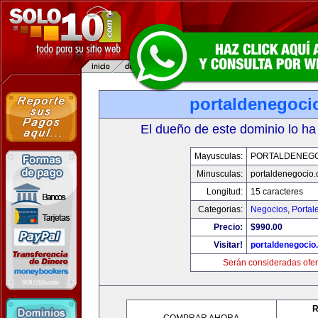
portaldenegoci
El dueño de este dominio lo ha
Mayusculas:
PORTALDENEG
Minusculas:
portaldenegocio
Longitud:
15 caracteres
Categorias:
Negocios
,
Portal
Precio:
$990.00
Visitar!
portaldenegocio
Serán consideradas ofer
R