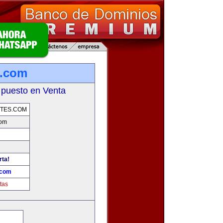
s.com
 puesto en Venta
TES.COM
com
rta!
.com
tas