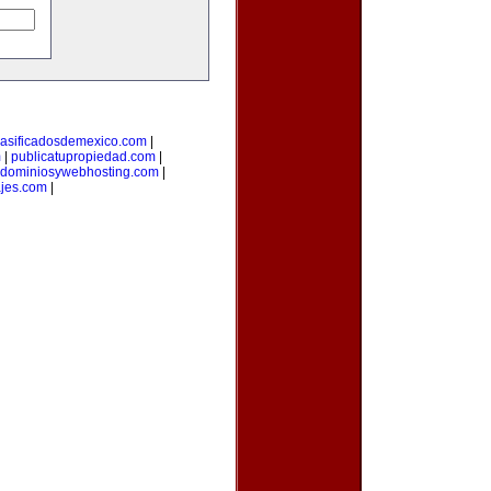
lasificadosdemexico.com
|
m
|
publicatupropiedad.com
|
dominiosywebhosting.com
|
ajes.com
|