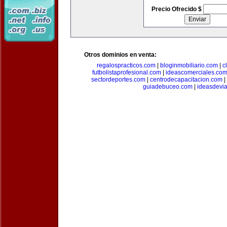
Precio Ofrecido $
Otros dominios en venta:
regalospracticos.com
|
bloginmobiliario.com
|
c
futbolistaprofesional.com
|
ideascomerciales.co
sectordeportes.com
|
centrodecapacitacion.com
|
guiadebuceo.com
|
ideasdevi