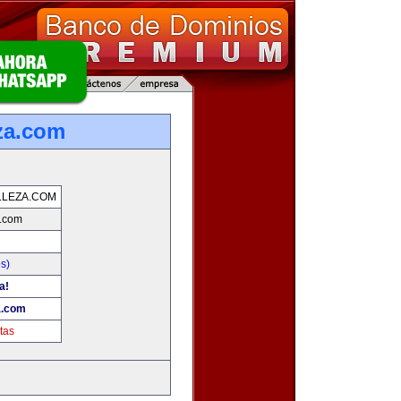
za.com
LLEZA.COM
a.com
s)
a!
a.com
tas