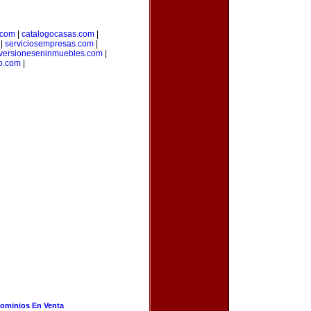
.com
|
catalogocasas.com
|
|
serviciosempresas.com
|
versioneseninmuebles.com
|
o.com
|
ominios En Venta