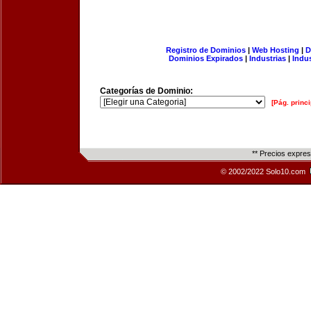
Registro de Dominios
|
Web Hosting
|
D
Dominios Expirados
|
Industrias
|
Indu
Categorías de Dominio:
[Pág. princi
** Precios expre
© 2002/2022 Solo10.com