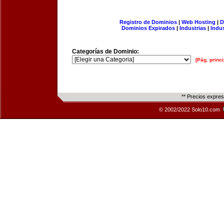
Registro de Dominios
|
Web Hosting
|
D
Dominios Expirados
|
Industrias
|
Indu
Categorías de Dominio:
[Pág. princi
** Precios expre
© 2002/2022 Solo10.com