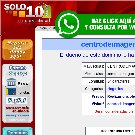
centrodeimage
El dueño de este dominio lo ha
Mayusculas:
CENTRODEIMA
Minusculas:
centrodeimagen
Longitud:
14 caracteres
Categorias:
Negocios
Precio:
Realizar una ofe
Visitar!
centrodeimage
Serán consideradas ofer
Realizar una Oferta