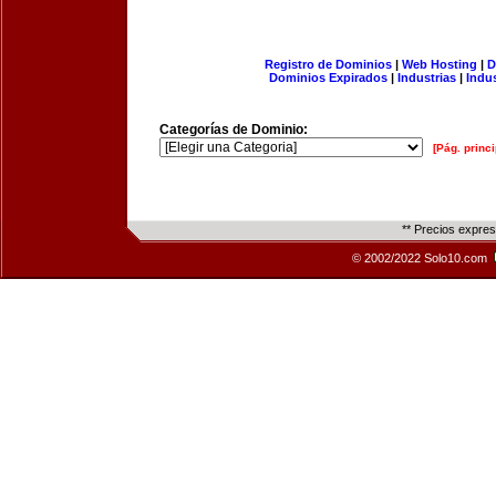
Registro de Dominios
|
Web Hosting
|
D
Dominios Expirados
|
Industrias
|
Indu
Categorías de Dominio:
[Pág. princi
** Precios expre
© 2002/2022 Solo10.com