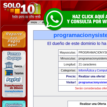
programacionysis
El dueño de este dominio lo ha
Mayusculas:
PROGRAMACIONYS
Minusculas:
programacionysistem
Longitud:
21 caracteres
Categorias:
InformÃ¡tica y Compu
Precio:
Realizar una oferta!
Visitar!
programacionysist
Serán consideradas ofer
Realizar una Oferta