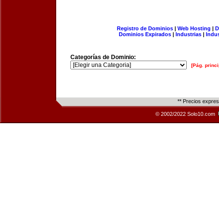
Registro de Dominios
|
Web Hosting
|
D
Dominios Expirados
|
Industrias
|
Indu
Categorías de Dominio:
[Pág. princi
** Precios expre
© 2002/2022 Solo10.com