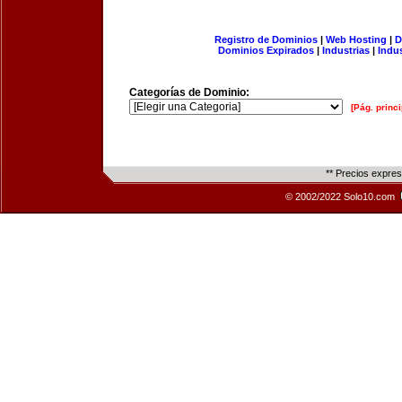
Registro de Dominios
|
Web Hosting
|
D
Dominios Expirados
|
Industrias
|
Indu
Categorías de Dominio:
[Pág. princi
** Precios expre
© 2002/2022 Solo10.com