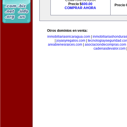
COMPRAR AHORA
Precio $
600.00
Precio 
COMPRAR AHORA
Otros dominios en venta:
inmobiliariasnicaragua.com
|
inmobiliariashondura
|
joyasyregalos.com
|
tecnologiayseguridad.co
areabienesraices.com
|
asociaciondecompras.com
cadenasdevalor.com