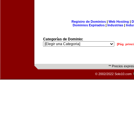
Registro de Dominios
|
Web Hosting
|
D
Dominios Expirados
|
Industrias
|
Indu
Categorías de Dominio:
[Pág. princi
** Precios expre
© 2002/2022 Solo10.com