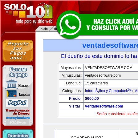
ventadesoftwar
El dueño de este dominio lo ha
Mayusculas:
VENTADESOFTWARE.COM
Minusculas:
ventadesoftware.com
Longitud:
15 caracteres
Categorias:
InformÃ¡tica y ComputaciÃ³n
,
V
Precio:
$600.00
Visitar!
ventadesoftware.com
Serán consideradas ofer
R