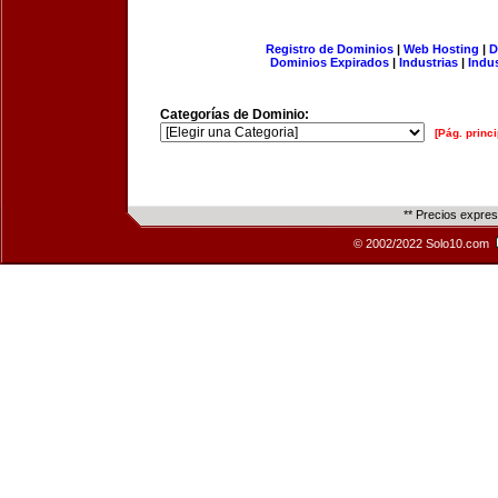
Registro de Dominios
|
Web Hosting
|
D
Dominios Expirados
|
Industrias
|
Indu
Categorías de Dominio:
[Pág. princi
** Precios expre
© 2002/2022 Solo10.com