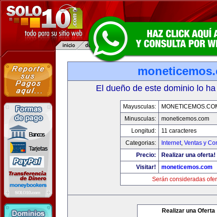
moneticemos
El dueño de este dominio lo ha
Mayusculas:
MONETICEMOS.CO
Minusculas:
moneticemos.com
Longitud:
11 caracteres
Categorias:
Internet
,
Ventas y Co
Precio:
Realizar una oferta!
Visitar!
moneticemos.com
Serán consideradas ofer
Realizar una Oferta