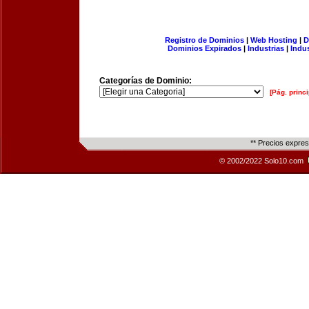
Registro de Dominios
|
Web Hosting
|
D
Dominios Expirados
|
Industrias
|
Indu
Categorías de Dominio:
[Pág. princi
** Precios expre
© 2002/2022 Solo10.com