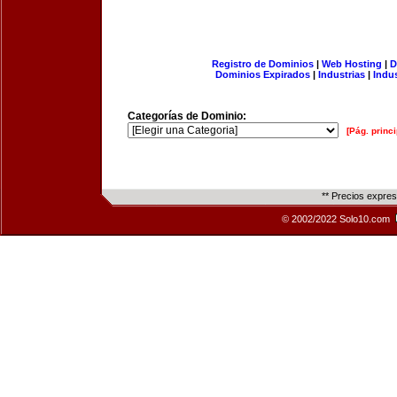
Registro de Dominios
|
Web Hosting
|
D
Dominios Expirados
|
Industrias
|
Indu
Categorías de Dominio:
[Pág. princi
** Precios expre
© 2002/2022 Solo10.com