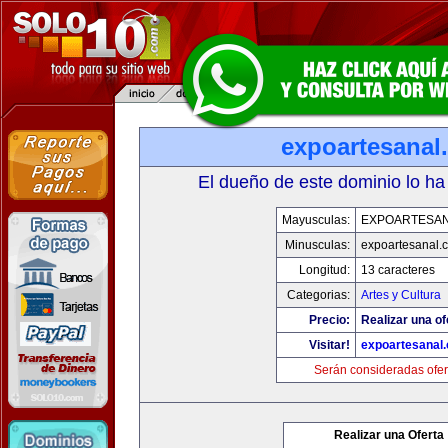
expoartesanal
El dueño de este dominio lo ha
Mayusculas:
EXPOARTESA
Minusculas:
expoartesanal.
Longitud:
13 caracteres
Categorias:
Artes y Cultura
Precio:
Realizar una of
Visitar!
expoartesanal
Serán consideradas ofer
Realizar una Oferta