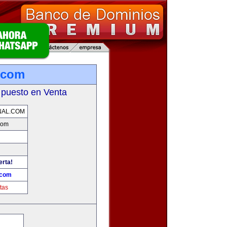
.com
 puesto en Venta
NAL.COM
com
erta!
.com
tas