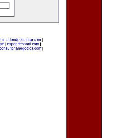
om
|
adondecomprar.com
|
com
|
expoartesanal.com
|
consultorianegocios.com
|