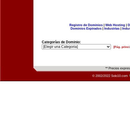
Registro de Dominios
|
Web Hosting
|
D
Dominios Expirados
|
Industrias
|
Indu
Categorías de Dominio:
[Pág. princi
** Precios expre
© 2002/2022 Solo10.com