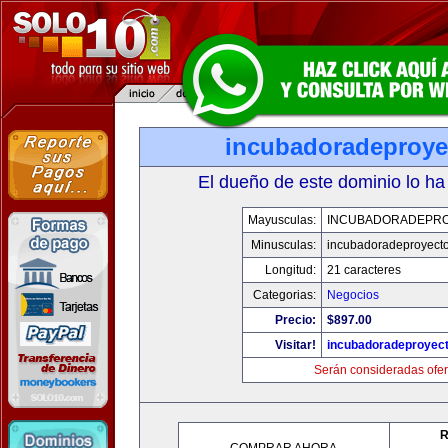
incubadoradeproy
El dueño de este dominio lo ha
Mayusculas:
INCUBADORADEPR
Minusculas:
incubadoradeproyect
Longitud:
21 caracteres
Categorias:
Negocios
Precio:
$897.00
Visitar!
incubadoradeproyec
Serán consideradas ofer
R