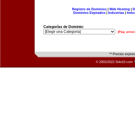
Registro de Dominios
|
Web Hosting
|
D
Dominios Expirados
|
Industrias
|
Indu
Categorías de Dominio:
[Pág. princi
** Precios expre
© 2002/2022 Solo10.com