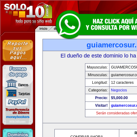
guiamercosur
El dueño de este dominio lo ha
Mayusculas:
GUIAMERCOS
Minusculas:
guiamercosur.
Longitud:
12 caracteres
Categorias:
Negocios
Precio:
$5,000.00
Visitar!
guiamercosur
Serán consideradas ofer
R