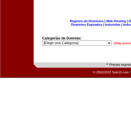
Registro de Dominios
|
Web Hosting
|
D
Dominios Expirados
|
Industrias
|
Indu
Categorías de Dominio:
[Pág. princi
** Precios expre
© 2002/2022 Solo10.com