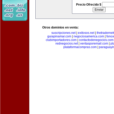
Precio Ofrecido $
Otros dominios en venta:
suscripciones.net
|
exitosos.net
|
thetraderne
guiapinamar.com
|
negociosamerica.com
|
fonox
clubimportadores.com
|
contactodenegocios.com
rednegocios.net
|
ventasporemail.com
|
pl
plataformacompras.com
|
paraguayi