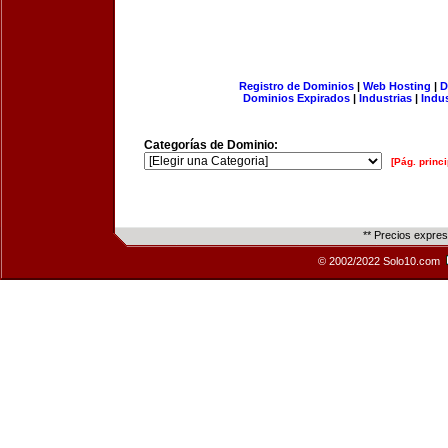
Registro de Dominios
|
Web Hosting
|
D
Dominios Expirados
|
Industrias
|
Indu
Categorías de Dominio:
[Pág. princi
** Precios expre
© 2002/2022 Solo10.com