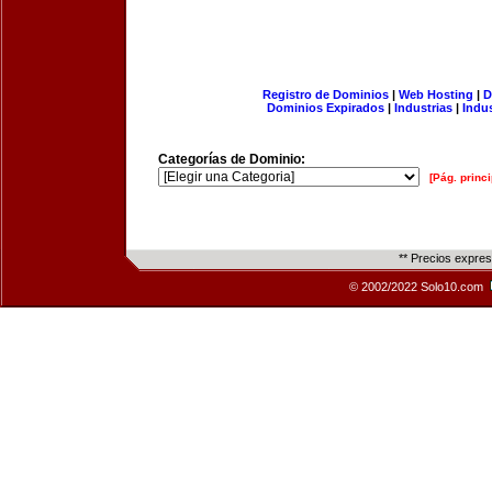
Registro de Dominios
|
Web Hosting
|
D
Dominios Expirados
|
Industrias
|
Indu
Categorías de Dominio:
[Pág. princi
** Precios expre
© 2002/2022 Solo10.com