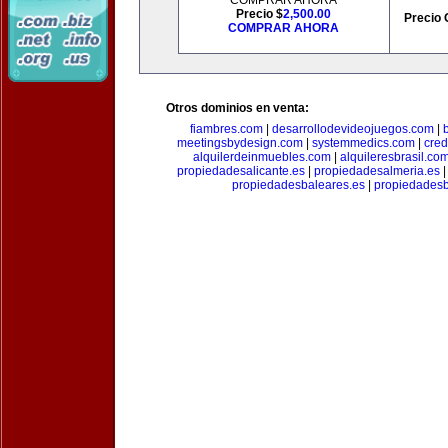
COMPRAR AHORA
Precio $
2,500.00
Precio 
COMPRAR AHORA
Otros dominios en venta:
fiambres.com
|
desarrollodevideojuegos.com
|
meetingsbydesign.com
|
systemmedics.com
|
cred
alquilerdeinmuebles.com
|
alquileresbrasil.co
propiedadesalicante.es
|
propiedadesalmeria.es
propiedadesbaleares.es
|
propiedadesb