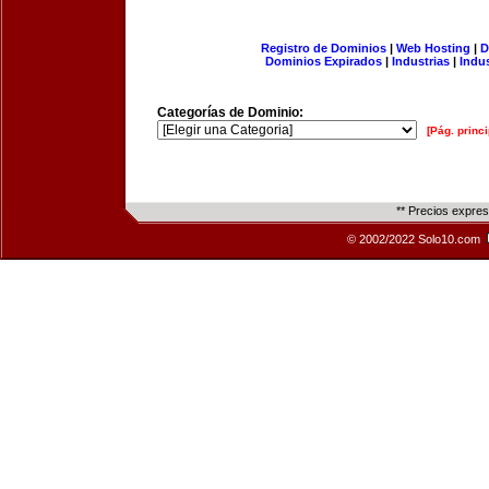
Registro de Dominios
|
Web Hosting
|
D
Dominios Expirados
|
Industrias
|
Indu
Categorías de Dominio:
[Pág. princi
** Precios expre
© 2002/2022 Solo10.com