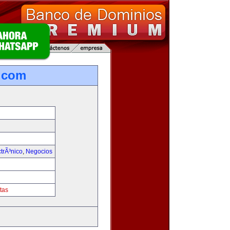
.com
trÃ³nico
,
Negocios
tas