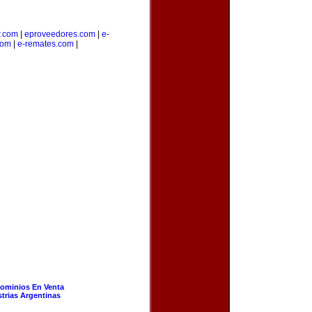
r.com
|
eproveedores.com
|
e-
com
|
e-remates.com
|
ominios En Venta
strias Argentinas