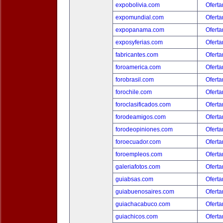
expobolivia.com
Oferta
expomundial.com
Oferta
expopanama.com
Oferta
exposyferias.com
Oferta
fabricantes.com
Oferta
foroamerica.com
Oferta
forobrasil.com
Oferta
forochile.com
Oferta
foroclasificados.com
Oferta
forodeamigos.com
Oferta
forodeopiniones.com
Oferta
foroecuador.com
Oferta
foroempleos.com
Oferta
galeriafotos.com
Oferta
guiabsas.com
Oferta
guiabuenosaires.com
Oferta
guiachacabuco.com
Oferta
guiachicos.com
Oferta