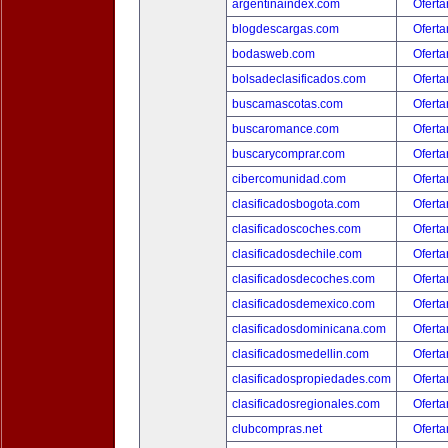
argentinaindex.com
Oferta
blogdescargas.com
Oferta
bodasweb.com
Oferta
bolsadeclasificados.com
Oferta
buscamascotas.com
Oferta
buscaromance.com
Oferta
buscarycomprar.com
Oferta
cibercomunidad.com
Oferta
clasificadosbogota.com
Oferta
clasificadoscoches.com
Oferta
clasificadosdechile.com
Oferta
clasificadosdecoches.com
Oferta
clasificadosdemexico.com
Oferta
clasificadosdominicana.com
Oferta
clasificadosmedellin.com
Oferta
clasificadospropiedades.com
Oferta
clasificadosregionales.com
Oferta
clubcompras.net
Oferta