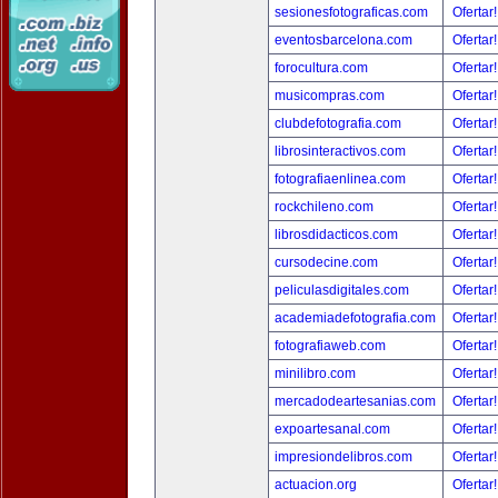
sesionesfotograficas.com
Ofertar
eventosbarcelona.com
Ofertar
forocultura.com
Ofertar
musicompras.com
Ofertar
clubdefotografia.com
Ofertar
librosinteractivos.com
Ofertar
fotografiaenlinea.com
Ofertar
rockchileno.com
Ofertar
librosdidacticos.com
Ofertar
cursodecine.com
Ofertar
peliculasdigitales.com
Ofertar
academiadefotografia.com
Ofertar
fotografiaweb.com
Ofertar
minilibro.com
Ofertar
mercadodeartesanias.com
Ofertar
expoartesanal.com
Ofertar
impresiondelibros.com
Ofertar
actuacion.org
Ofertar