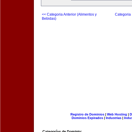
<< Categoria Anterior (Alimentos y
Categoria 
Bebidas)
Registro de Dominios
|
Web Hosting
|
D
Dominios Expirados
|
Industrias
|
Indu
Categorías de Dominio: