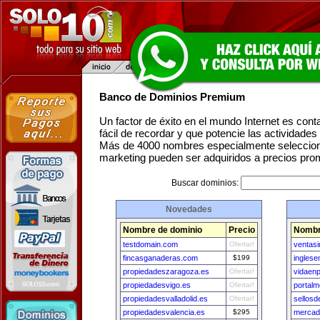
Banco de Dominios Premium
Un factor de éxito en el mundo Internet es con
fácil de recordar y que potencie las actividade
Más de 4000 nombres especialmente seleccion
marketing pueden ser adquiridos a precios pro
Buscar dominios:
Novedades
Nombre de dominio
Precio
Nombr
testdomain.com
Ofertar!
ventas
fincasganaderas.com
$199
inglese
propiedadeszaragoza.es
Ofertar!
vidaen
propiedadesvigo.es
Ofertar!
portal
propiedadesvalladolid.es
Ofertar!
sellosd
propiedadesvalencia.es
$295
mercad