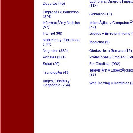
Economia, Dinero y Finan
Deportes (45)
(113)
Empresas e Industrias
Gobierno (16)
(374)
InformaciÃ³n y Noticias
InformÃ¡tica y ComputaciÃ
(57)
(57)
Internet (99)
Juegos y Entretenimiento (
Marketing y Publicidad
Medicina (9)
(122)
Negocios (385)
Ofertas de la Semana (12)
Portales (231)
Profesiones y Empleo (169
Salud (30)
Sin Clasificar (982)
TelevisiÃ³n y EspectÃ¡culo
TecnologÃ­a (43)
(33)
Viajes,Turismo y
Web Hosting y Dominios (
Hospedaje (254)