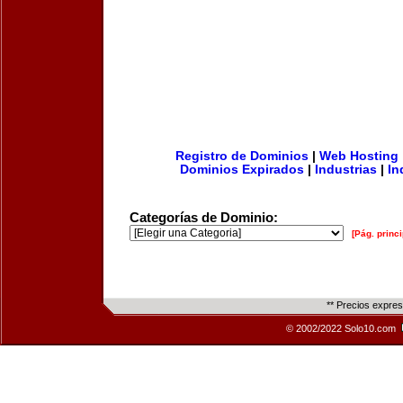
Registro de Dominios
|
Web Hosting
Dominios Expirados
|
Industrias
|
In
Categorías de Dominio:
[Pág. princi
** Precios expre
© 2002/2022 Solo10.com