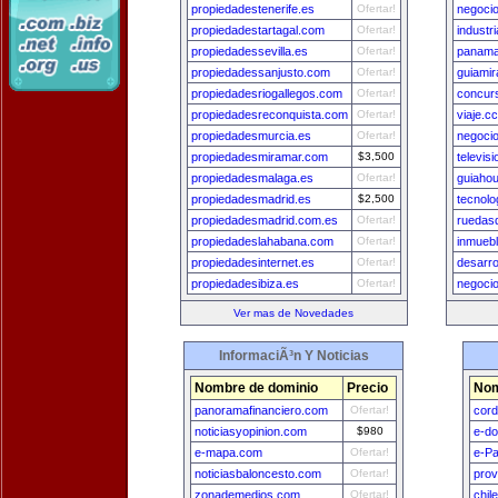
propiedadestenerife.es
Ofertar!
negoci
propiedadestartagal.com
Ofertar!
industr
propiedadessevilla.es
Ofertar!
panama
propiedadessanjusto.com
Ofertar!
guiami
propiedadesriogallegos.com
Ofertar!
concur
propiedadesreconquista.com
Ofertar!
viaje.cc
propiedadesmurcia.es
Ofertar!
negoci
propiedadesmiramar.com
$3,500
televis
propiedadesmalaga.es
Ofertar!
guiaho
propiedadesmadrid.es
$2,500
tecnolo
propiedadesmadrid.com.es
Ofertar!
ruedas
propiedadeslahabana.com
Ofertar!
inmueb
propiedadesinternet.es
Ofertar!
desarro
propiedadesibiza.es
Ofertar!
negocio
Ver mas de Novedades
InformaciÃ³n Y Noticias
Nombre de dominio
Precio
Nom
panoramafinanciero.com
Ofertar!
cord
noticiasyopinion.com
$980
e-do
e-mapa.com
Ofertar!
e-Pa
noticiasbaloncesto.com
Ofertar!
prov
zonademedios.com
Ofertar!
chil