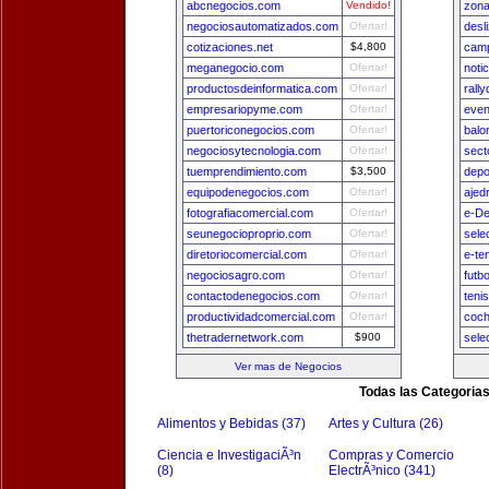
abcnegocios.com
Vendido!
zon
negociosautomatizados.com
Ofertar!
desl
cotizaciones.net
$4,800
camp
meganegocio.com
Ofertar!
noti
productosdeinformatica.com
Ofertar!
rall
empresariopyme.com
Ofertar!
even
puertoriconegocios.com
Ofertar!
balo
negociosytecnologia.com
Ofertar!
sect
tuemprendimiento.com
$3,500
depo
equipodenegocios.com
Ofertar!
ajed
fotografiacomercial.com
Ofertar!
e-De
seunegocioproprio.com
Ofertar!
sele
diretoriocomercial.com
Ofertar!
e-te
negociosagro.com
Ofertar!
futb
contactodenegocios.com
Ofertar!
teni
productividadcomercial.com
Ofertar!
coch
thetradernetwork.com
$900
sele
Ver mas de Negocios
Todas las Categoria
Alimentos y Bebidas (37)
Artes y Cultura (26)
Ciencia e InvestigaciÃ³n
Compras y Comercio
(8)
ElectrÃ³nico (341)