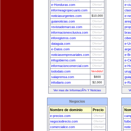
e-Honduras.com
Ofertar!
e-ci
informeagropecuario.com
Ofertar!
clas
noticiasurgentes.com
$10,000
e-n
guianoticias.com
Ofertar!
areq
revistademarcas.com
Ofertar!
prop
informacionexclusiva.com
Ofertar!
bras
inforegistros.com
Ofertar!
cibe
dataguia.com
Ofertar!
e-U
e-Datos.com
Ofertar!
arge
noticiasempresariales.com
Ofertar!
e-Br
infogobierno.com
Ofertar!
e-Ci
informacioncomercial.com
Ofertar!
e-H
tododato.com
Vendido!
uru
salaprensa.com
$600
guia
infodiario.com
$2,000
e-Ra
Ver mas de InformaciÃ³n Y Noticias
V
Negocios
Nombre de dominio
Precio
Nom
e-precios.com
Ofertar!
camp
negociodirecto.com
Ofertar!
futb
comercialice.com
Ofertar!
noti